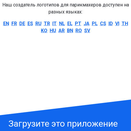
Наш создатель логотипов для парикмахеров доступен на
разных языках:
EN
FR
DE
ES
RU
TR
IT
NL
EL
PT
JA
PL
CS
ID
VI
TH
KO
HU
AR
BN
RO
SV
Загрузите это приложение