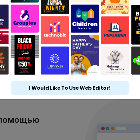
I Would Like To Use Web Editor!
 помощью