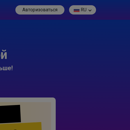
Авторизоваться
RU
ой
ьше!