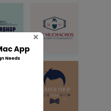
Close
×
 Mac App
gn Needs