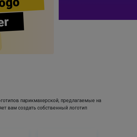
ogo
er
оготипов парикмахерской, предлагаемые на
яет вам создать собственный логотип