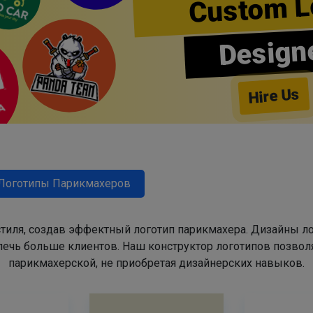
Custom L
Design
Hire Us
Логотипы Парикмахеров
тиля, создав эффектный логотип парикмахера. Дизайны л
ечь больше клиентов. Наш конструктор логотипов позвол
парикмахерской, не приобретая дизайнерских навыков.