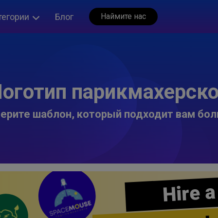
тегории
Блог
Наймите нас
оготип парикмахерск
ерите шаблон, который подходит вам бол
Hire a