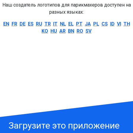
Наш создатель логотипов для парикмахеров доступен на
разных языках:
EN
FR
DE
ES
RU
TR
IT
NL
EL
PT
JA
PL
CS
ID
VI
TH
KO
HU
AR
BN
RO
SV
Загрузите это приложение