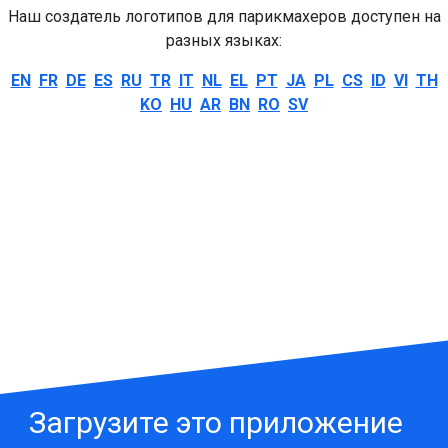
Наш создатель логотипов для парикмахеров доступен на
разных языках:
EN
FR
DE
ES
RU
TR
IT
NL
EL
PT
JA
PL
CS
ID
VI
TH
KO
HU
AR
BN
RO
SV
Загрузите это приложение