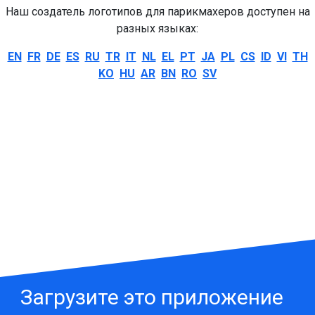
Наш создатель логотипов для парикмахеров доступен на
разных языках:
EN
FR
DE
ES
RU
TR
IT
NL
EL
PT
JA
PL
CS
ID
VI
TH
KO
HU
AR
BN
RO
SV
Загрузите это приложение