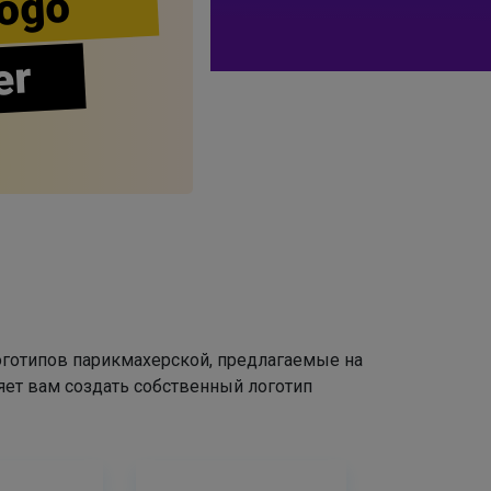
ogo
er
оготипов парикмахерской, предлагаемые на
яет вам создать собственный логотип