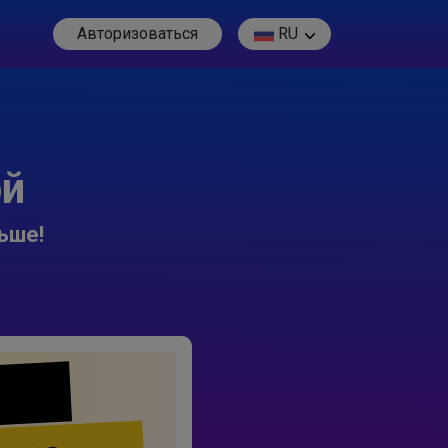
Авторизоваться
RU
ой
ьше!