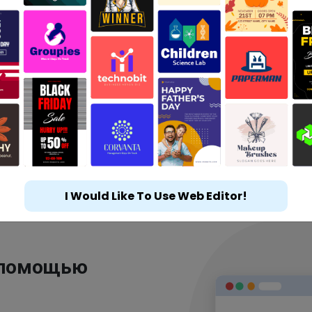
I Would Like To Use Web Editor!
 помощью