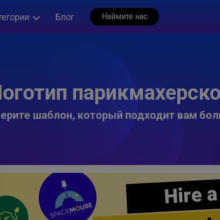
тегории
Блог
Наймите нас
оготип парикмахерск
ерите шаблон, который подходит вам бол
Hire a