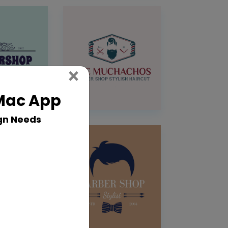
Close
×
 Mac App
gn Needs