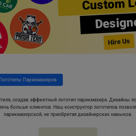
Custom L
Design
Hire Us
Логотипы Парикмахеров
тиля, создав эффектный логотип парикмахера. Дизайны л
ечь больше клиентов. Наш конструктор логотипов позвол
парикмахерской, не приобретая дизайнерских навыков.