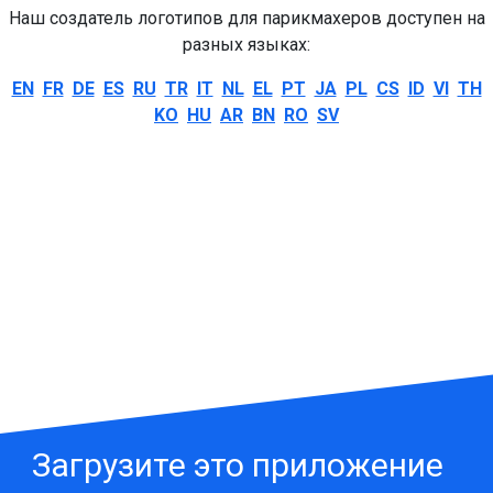
Наш создатель логотипов для парикмахеров доступен на
разных языках:
EN
FR
DE
ES
RU
TR
IT
NL
EL
PT
JA
PL
CS
ID
VI
TH
KO
HU
AR
BN
RO
SV
Загрузите это приложение