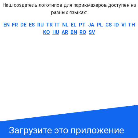
Наш создатель логотипов для парикмахеров доступен на
разных языках:
EN
FR
DE
ES
RU
TR
IT
NL
EL
PT
JA
PL
CS
ID
VI
TH
KO
HU
AR
BN
RO
SV
Загрузите это приложение