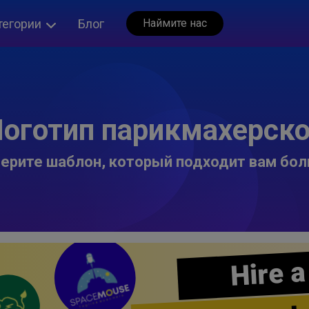
тегории
Блог
Наймите нас
оготип парикмахерск
ерите шаблон, который подходит вам бол
Hire a