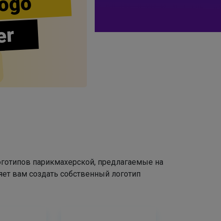
ogo
er
оготипов парикмахерской, предлагаемые на
яет вам создать собственный логотип