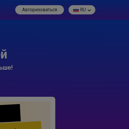
Авторизоваться
RU
ой
ьше!