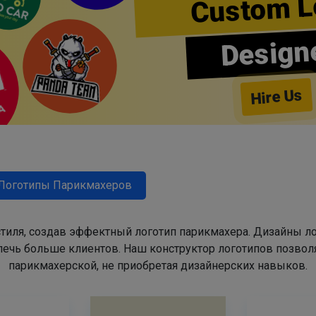
Custom L
Design
Hire Us
Логотипы Парикмахеров
тиля, создав эффектный логотип парикмахера. Дизайны л
ечь больше клиентов. Наш конструктор логотипов позвол
парикмахерской, не приобретая дизайнерских навыков.