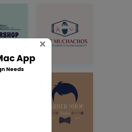
Close
×
 Mac App
gn Needs