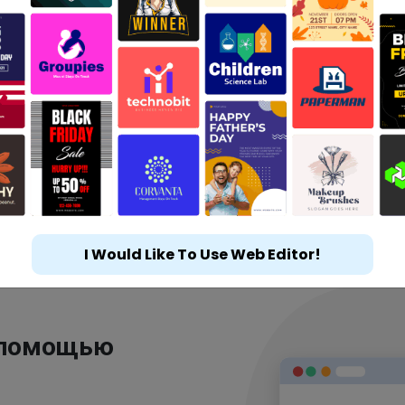
I Would Like To Use Web Editor!
 помощью