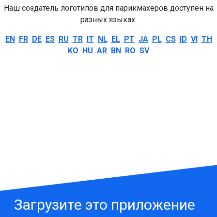
Наш создатель логотипов для парикмахеров доступен на
разных языках:
EN
FR
DE
ES
RU
TR
IT
NL
EL
PT
JA
PL
CS
ID
VI
TH
KO
HU
AR
BN
RO
SV
Загрузите это приложение