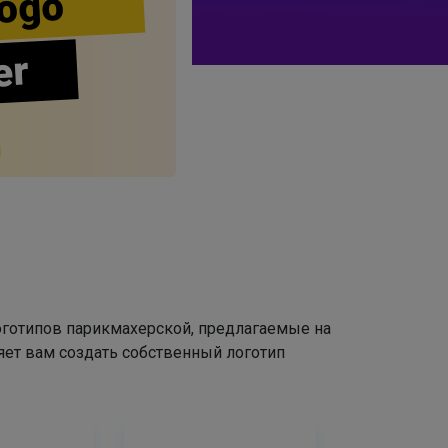
ogo
er
оготипов парикмахерской, предлагаемые на
яет вам создать собственный логотип