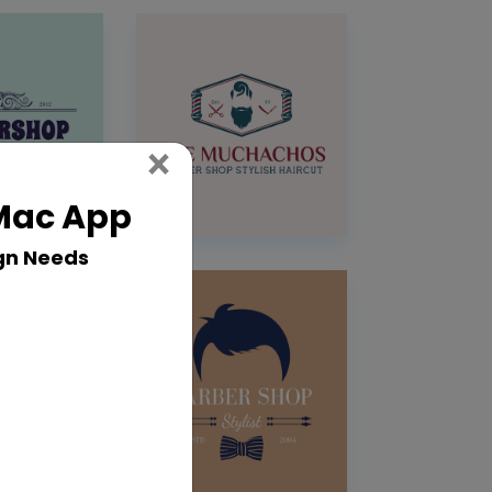
Close
×
 Mac App
gn Needs