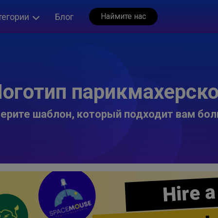
тегории
Блог
Наймите нас
оготип парикмахерск
ерите шаблон, который подходит вам бол
Hire a