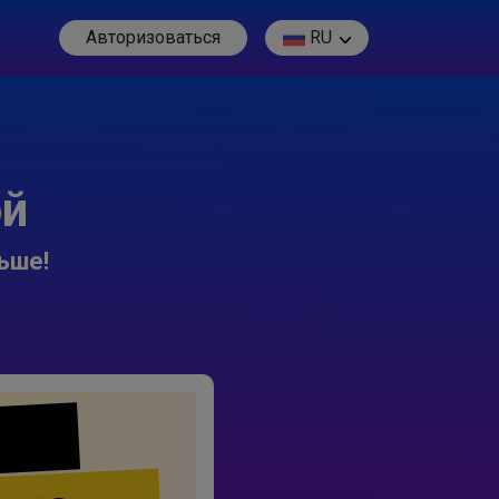
Авторизоваться
RU
ой
ьше!