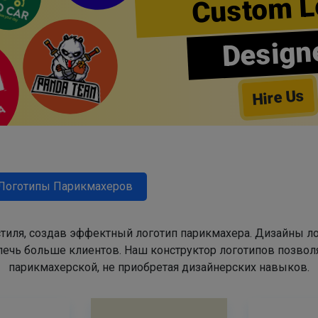
Custom L
Design
Hire Us
Логотипы Парикмахеров
тиля, создав эффектный логотип парикмахера. Дизайны л
ечь больше клиентов. Наш конструктор логотипов позвол
парикмахерской, не приобретая дизайнерских навыков.