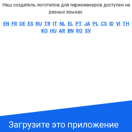
Наш создатель логотипов для парикмахеров доступен на
разных языках:
EN
FR
DE
ES
RU
TR
IT
NL
EL
PT
JA
PL
CS
ID
VI
TH
KO
HU
AR
BN
RO
SV
Загрузите это приложение