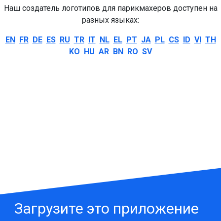
Наш создатель логотипов для парикмахеров доступен на
разных языках:
EN
FR
DE
ES
RU
TR
IT
NL
EL
PT
JA
PL
CS
ID
VI
TH
KO
HU
AR
BN
RO
SV
Загрузите это приложение