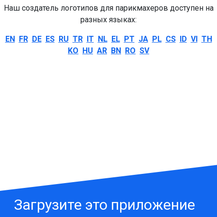
Наш создатель логотипов для парикмахеров доступен на
разных языках:
EN
FR
DE
ES
RU
TR
IT
NL
EL
PT
JA
PL
CS
ID
VI
TH
KO
HU
AR
BN
RO
SV
Загрузите это приложение