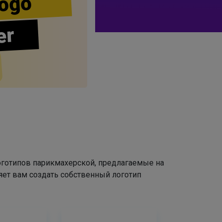
ogo
er
оготипов парикмахерской, предлагаемые на
яет вам создать собственный логотип