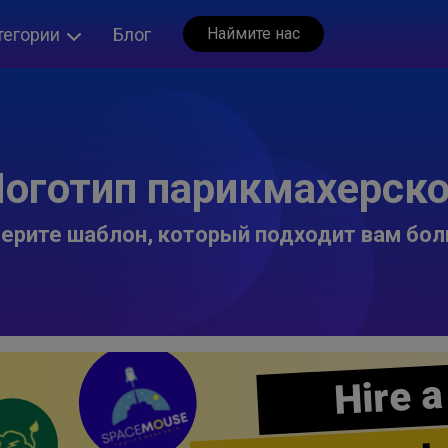
тегории
Блог
Наймите нас
оготип парикмахерск
ерите шаблон, который подходит вам бол
Hire a