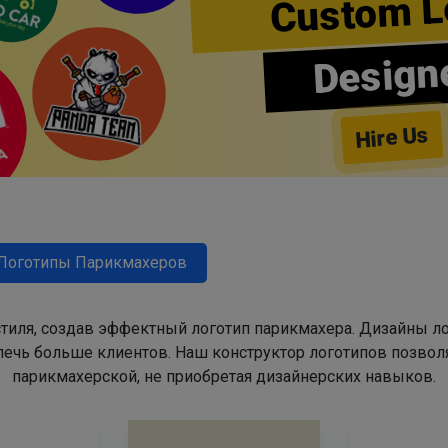
Custom L
Design
Hire Us
Логотипы Парикмахеров
тиля, создав эффектный логотип парикмахера. Дизайны л
ечь больше клиентов. Наш конструктор логотипов позвол
парикмахерской, не приобретая дизайнерских навыков.