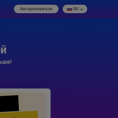
Авторизоваться
RU
ой
ьше!