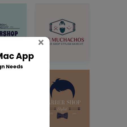
Close
×
 Mac App
gn Needs