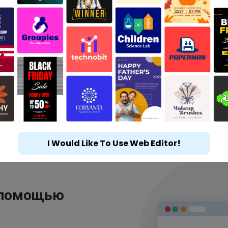
I Would Like To Use Web Editor!
 помощью