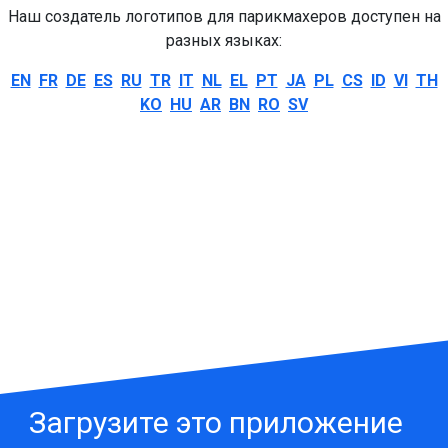
Наш создатель логотипов для парикмахеров доступен на
разных языках:
EN
FR
DE
ES
RU
TR
IT
NL
EL
PT
JA
PL
CS
ID
VI
TH
KO
HU
AR
BN
RO
SV
Загрузите это приложение