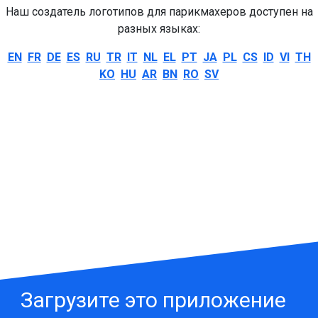
Наш создатель логотипов для парикмахеров доступен на
разных языках:
EN
FR
DE
ES
RU
TR
IT
NL
EL
PT
JA
PL
CS
ID
VI
TH
KO
HU
AR
BN
RO
SV
Загрузите это приложение