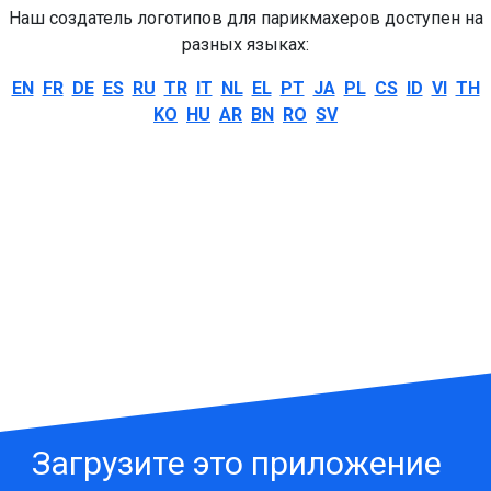
Наш создатель логотипов для парикмахеров доступен на
разных языках:
EN
FR
DE
ES
RU
TR
IT
NL
EL
PT
JA
PL
CS
ID
VI
TH
KO
HU
AR
BN
RO
SV
Загрузите это приложение