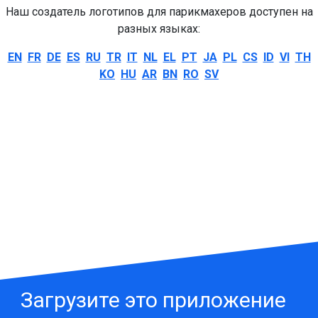
Наш создатель логотипов для парикмахеров доступен на
разных языках:
EN
FR
DE
ES
RU
TR
IT
NL
EL
PT
JA
PL
CS
ID
VI
TH
KO
HU
AR
BN
RO
SV
Загрузите это приложение