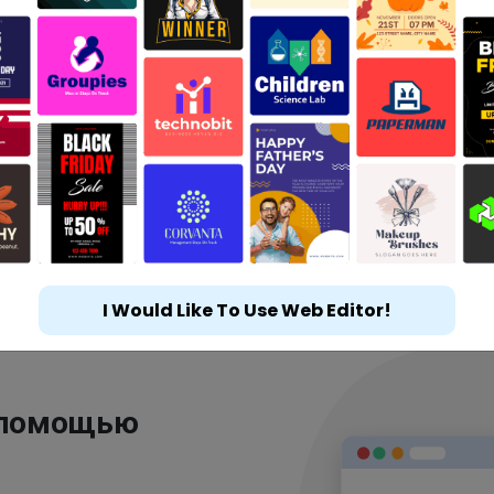
I Would Like To Use Web Editor!
 помощью