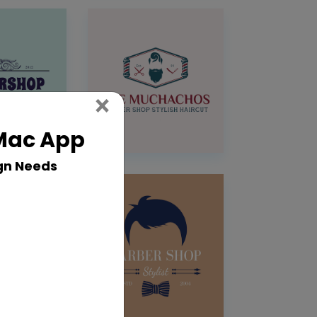
Close
×
 Mac App
gn Needs