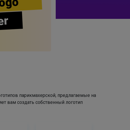
ogo
er
оготипов парикмахерской, предлагаемые на
яет вам создать собственный логотип