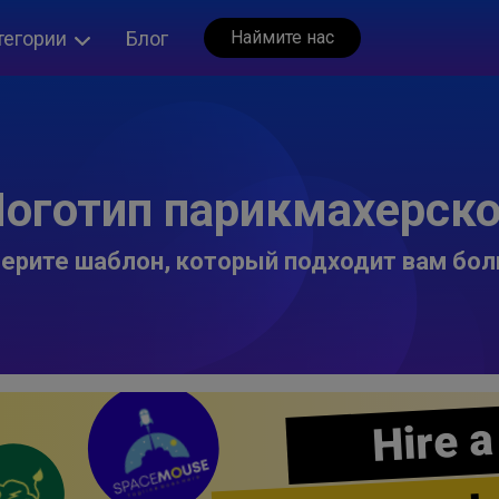
тегории
Блог
Наймите нас
оготип парикмахерск
ерите шаблон, который подходит вам бол
Hire a