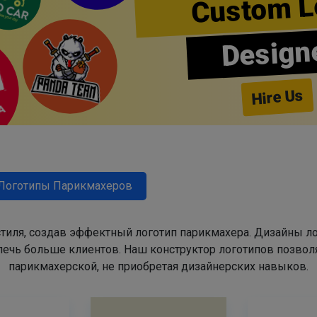
Custom L
Design
Hire Us
Логотипы Парикмахеров
тиля, создав эффектный логотип парикмахера. Дизайны л
ечь больше клиентов. Наш конструктор логотипов позвол
парикмахерской, не приобретая дизайнерских навыков.