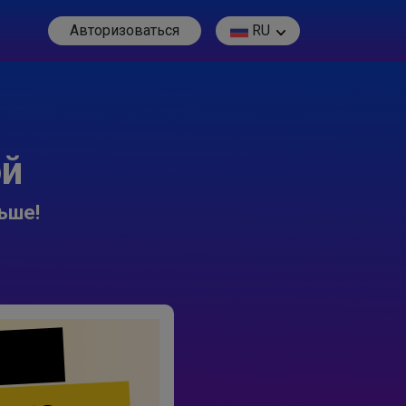
Авторизоваться
RU
ой
ьше!