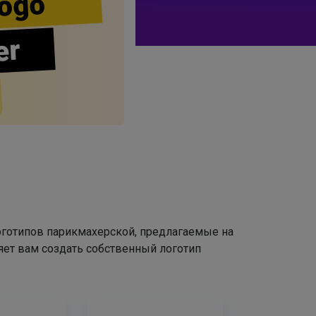
ogo
er
оготипов парикмахерской, предлагаемые на
яет вам создать собственный логотип