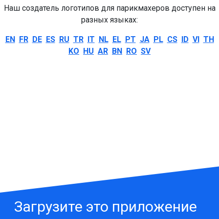
Наш создатель логотипов для парикмахеров доступен на
разных языках:
EN
FR
DE
ES
RU
TR
IT
NL
EL
PT
JA
PL
CS
ID
VI
TH
KO
HU
AR
BN
RO
SV
Загрузите это приложение