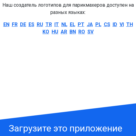
Наш создатель логотипов для парикмахеров доступен на
разных языках:
EN
FR
DE
ES
RU
TR
IT
NL
EL
PT
JA
PL
CS
ID
VI
TH
KO
HU
AR
BN
RO
SV
Загрузите это приложение