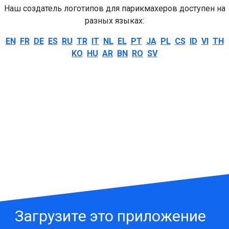
Наш создатель логотипов для парикмахеров доступен на
разных языках:
EN
FR
DE
ES
RU
TR
IT
NL
EL
PT
JA
PL
CS
ID
VI
TH
KO
HU
AR
BN
RO
SV
Загрузите это приложение