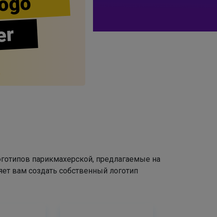
ogo
er
оготипов парикмахерской, предлагаемые на
яет вам создать собственный логотип