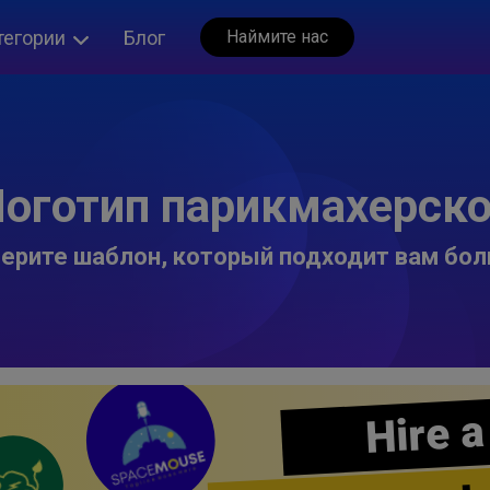
тегории
Блог
Наймите нас
оготип парикмахерск
ерите шаблон, который подходит вам бол
Hire a