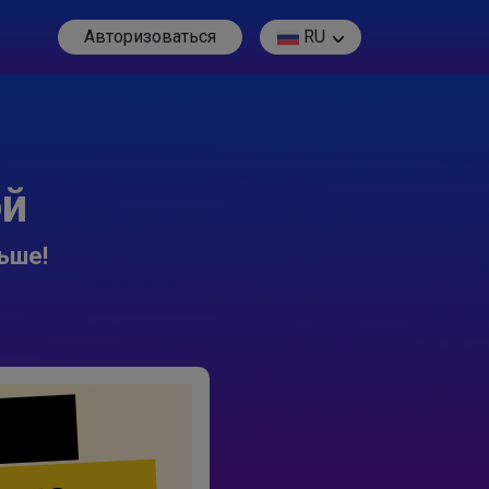
Авторизоваться
RU
ой
ьше!