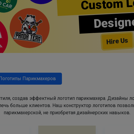
Custom L
Design
Hire Us
Логотипы Парикмахеров
тиля, создав эффектный логотип парикмахера. Дизайны л
ечь больше клиентов. Наш конструктор логотипов позвол
парикмахерской, не приобретая дизайнерских навыков.