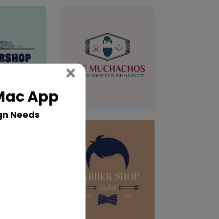
Close
×
 Mac App
gn Needs