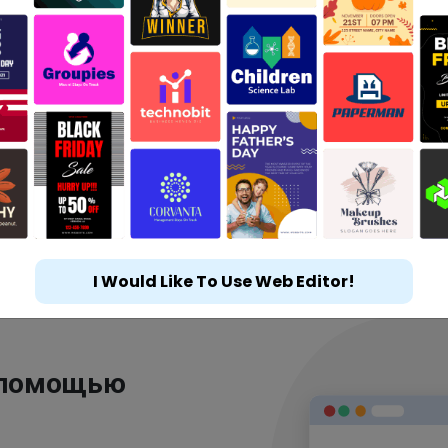
I Would Like To Use Web Editor!
 помощью