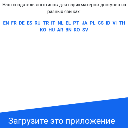
Наш создатель логотипов для парикмахеров доступен на
разных языках:
EN
FR
DE
ES
RU
TR
IT
NL
EL
PT
JA
PL
CS
ID
VI
TH
KO
HU
AR
BN
RO
SV
Загрузите это приложение