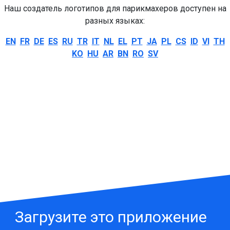
Наш создатель логотипов для парикмахеров доступен на
разных языках:
EN
FR
DE
ES
RU
TR
IT
NL
EL
PT
JA
PL
CS
ID
VI
TH
KO
HU
AR
BN
RO
SV
Загрузите это приложение