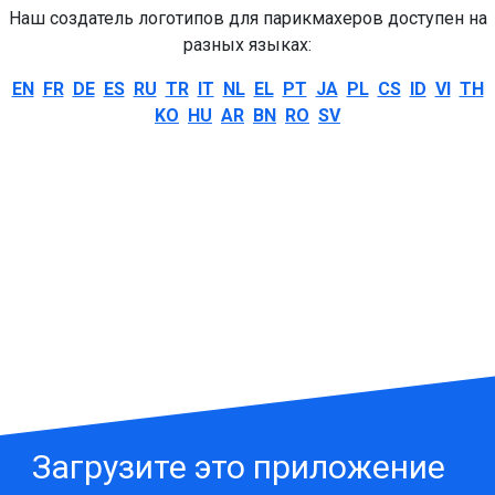
Наш создатель логотипов для парикмахеров доступен на
разных языках:
EN
FR
DE
ES
RU
TR
IT
NL
EL
PT
JA
PL
CS
ID
VI
TH
KO
HU
AR
BN
RO
SV
Загрузите это приложение