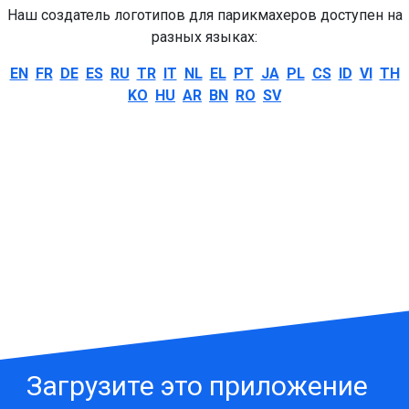
Наш создатель логотипов для парикмахеров доступен на
разных языках:
EN
FR
DE
ES
RU
TR
IT
NL
EL
PT
JA
PL
CS
ID
VI
TH
KO
HU
AR
BN
RO
SV
Загрузите это приложение