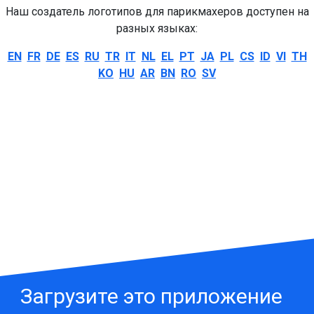
Наш создатель логотипов для парикмахеров доступен на
разных языках:
EN
FR
DE
ES
RU
TR
IT
NL
EL
PT
JA
PL
CS
ID
VI
TH
KO
HU
AR
BN
RO
SV
Загрузите это приложение