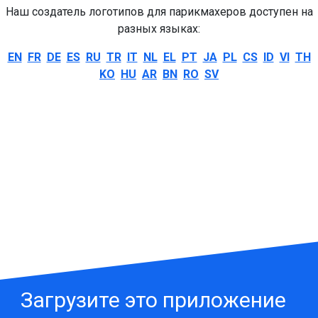
Наш создатель логотипов для парикмахеров доступен на
разных языках:
EN
FR
DE
ES
RU
TR
IT
NL
EL
PT
JA
PL
CS
ID
VI
TH
KO
HU
AR
BN
RO
SV
Загрузите это приложение