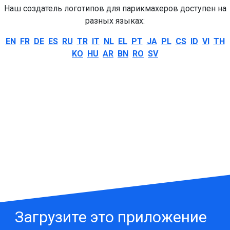
Наш создатель логотипов для парикмахеров доступен на
разных языках:
EN
FR
DE
ES
RU
TR
IT
NL
EL
PT
JA
PL
CS
ID
VI
TH
KO
HU
AR
BN
RO
SV
Загрузите это приложение