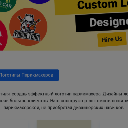
Custom L
Design
Hire Us
Логотипы Парикмахеров
тиля, создав эффектный логотип парикмахера. Дизайны л
ечь больше клиентов. Наш конструктор логотипов позвол
парикмахерской, не приобретая дизайнерских навыков.