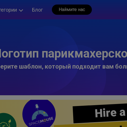
тегории
Блог
Наймите нас
оготип парикмахерск
ерите шаблон, который подходит вам бол
Hire a