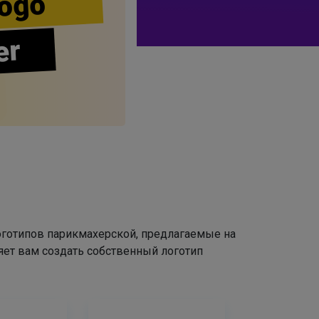
ogo
er
оготипов парикмахерской, предлагаемые на
яет вам создать собственный логотип