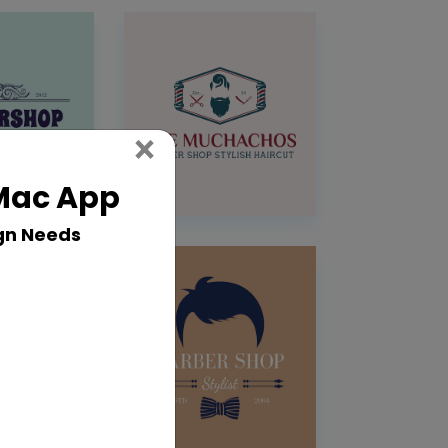
Close
×
 Mac App
gn Needs