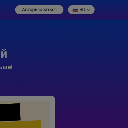
Авторизоваться
RU
ой
ьше!