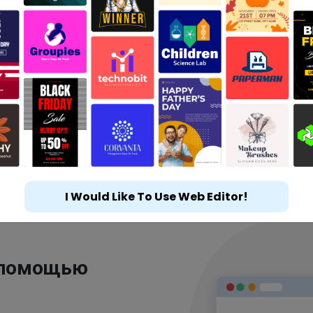
I Would Like To Use Web Editor!
 помощью