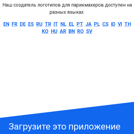
Наш создатель логотипов для парикмахеров доступен на
разных языках:
EN
FR
DE
ES
RU
TR
IT
NL
EL
PT
JA
PL
CS
ID
VI
TH
KO
HU
AR
BN
RO
SV
Загрузите это приложение