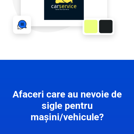
Afaceri care au nevoie de
sigle pentru
mașini/vehicule?