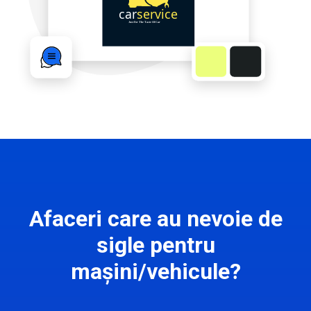
Afaceri care au nevoie de
sigle pentru
mașini/vehicule?