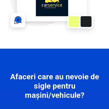
Afaceri care au nevoie de
sigle pentru
mașini/vehicule?