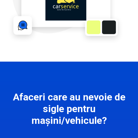
Afaceri care au nevoie de
sigle pentru
mașini/vehicule?