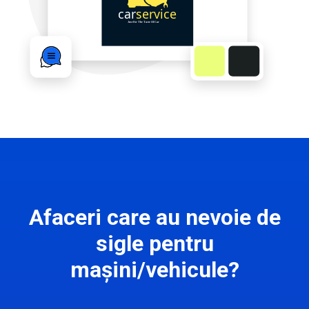
Afaceri care au nevoie de
sigle pentru
mașini/vehicule?