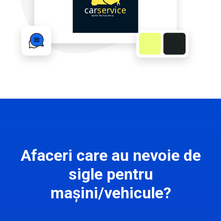
Afaceri care au nevoie de
sigle pentru
mașini/vehicule?