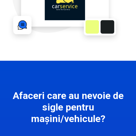
Afaceri care au nevoie de
sigle pentru
mașini/vehicule?