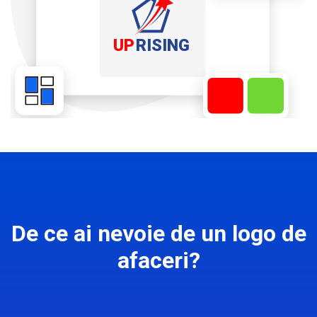
De ce ai nevoie de un logo de
afaceri?