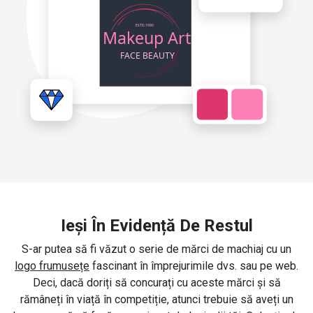
Ieși În Evidență De Restul
S-ar putea să fi văzut o serie de mărci de machiaj cu un
logo frumusețe
fascinant în împrejurimile dvs. sau pe web.
Deci, dacă doriți să concurați cu aceste mărci și să
rămâneți în viață în competiție, atunci trebuie să aveți un