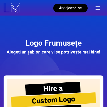
Angajează-ne
Logo Frumusețe
Alegeți un șablon care vi se potrivește mai bine!
Hire a
Custom Logo