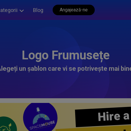
ategorii
Blog
Angajează-ne
Logo Frumusețe
legeți un șablon care vi se potrivește mai bin
Hire a