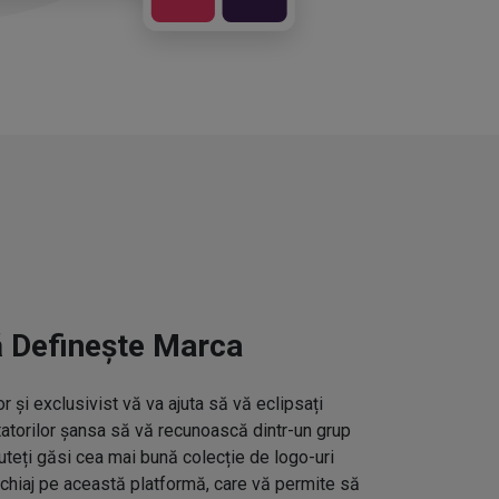
ă Definește Marca
 și exclusivist vă va ajuta să vă eclipsați
ctatorilor șansa să vă recunoască dintr-un grup
uteți găsi cea mai bună colecție de logo-uri
hiaj pe această platformă, care vă permite să