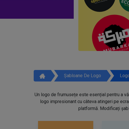
Șabloane De Logo
Logo
Un logo de frumusețe este esențial pentru a vă 
logo impresionant cu câteva atingeri pe ecra
platformă. Modificați șabl