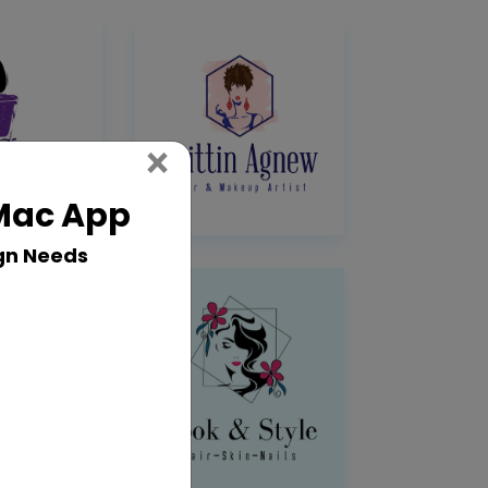
Close
×
 Mac App
gn Needs