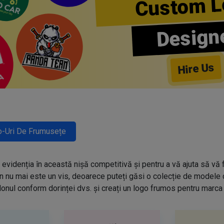
Custom L
Design
Hire Us
-Uri De Frumusețe
evidenția în această nișă competitivă și pentru a vă ajuta să vă f
n nu mai este un vis, deoarece puteți găsi o colecție de modele
onul conform dorinței dvs. și creați un logo frumos pentru marca 