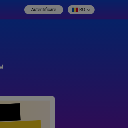
Autentificare
RO
e!