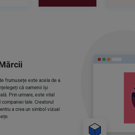
Mărcii
r de frumusețe este acela de a
nțelegeți că oamenii își
ă. Prin urmare, este vital
l companiei tale. Creatorul
entru a crea un simbol vizual
ețe.