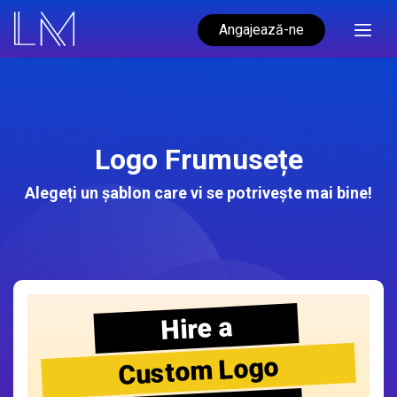
Angajează-ne
Logo Frumusețe
Alegeți un șablon care vi se potrivește mai bine!
Hire a
Custom Logo