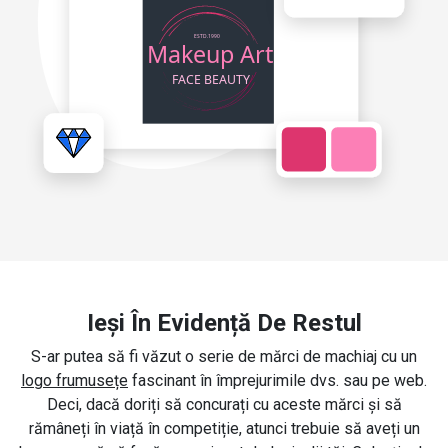
Ieși În Evidență De Restul
S-ar putea să fi văzut o serie de mărci de machiaj cu un
logo frumusețe
fascinant în împrejurimile dvs. sau pe web.
Deci, dacă doriți să concurați cu aceste mărci și să
rămâneți în viață în competiție, atunci trebuie să aveți un