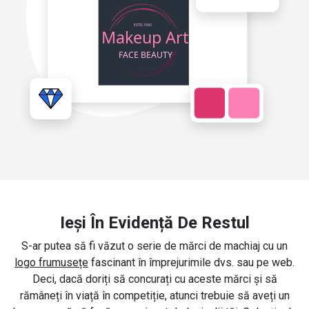
Ieși În Evidență De Restul
S-ar putea să fi văzut o serie de mărci de machiaj cu un
logo frumusețe
fascinant în împrejurimile dvs. sau pe web.
Deci, dacă doriți să concurați cu aceste mărci și să
rămâneți în viață în competiție, atunci trebuie să aveți un