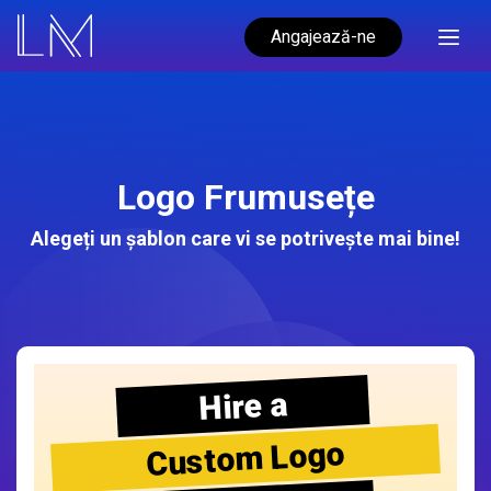
Angajează-ne
Logo Frumusețe
Alegeți un șablon care vi se potrivește mai bine!
Hire a
Custom Logo