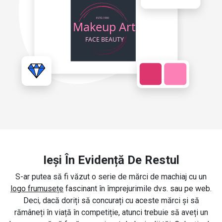
Ieși În Evidență De Restul
S-ar putea să fi văzut o serie de mărci de machiaj cu un
logo frumusețe
fascinant în împrejurimile dvs. sau pe web.
Deci, dacă doriți să concurați cu aceste mărci și să
rămâneți în viață în competiție, atunci trebuie să aveți un