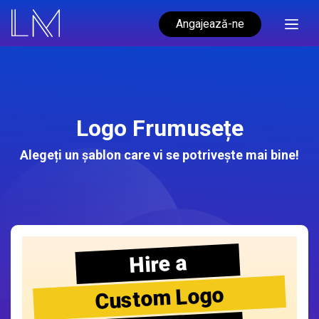
Angajează-ne
Logo Frumusețe
Alegeți un șablon care vi se potrivește mai bine!
Hire a
Custom Logo