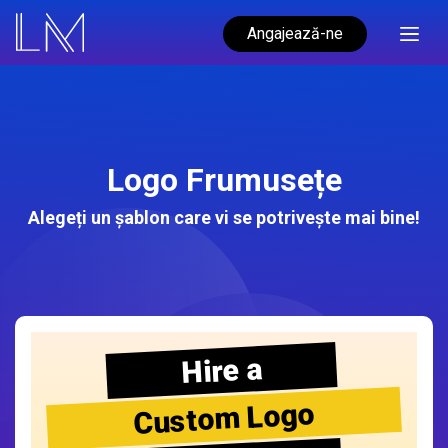
Angajează-ne
Logo Frumusețe
Alegeți un șablon care vi se potrivește mai bine!
Hire a
Custom Logo