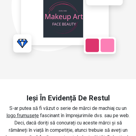
Ieși În Evidență De Restul
S-ar putea să fi văzut o serie de mărci de machiaj cu un
logo frumusețe
fascinant în împrejurimile dvs. sau pe web.
Deci, dacă doriți să concurați cu aceste mărci și să
rămâneți în viață în competiție, atunci trebuie să aveți un