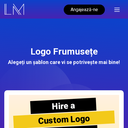
Angajează-ne
Logo Frumusețe
Alegeți un șablon care vi se potrivește mai bine!
Hire a
Custom Logo