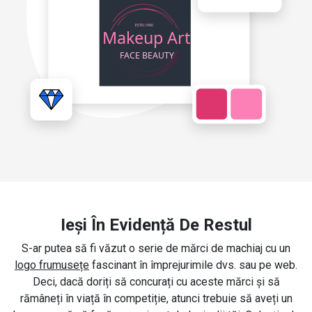
Ieși În Evidență De Restul
S-ar putea să fi văzut o serie de mărci de machiaj cu un
logo frumusețe
fascinant în împrejurimile dvs. sau pe web.
Deci, dacă doriți să concurați cu aceste mărci și să
rămâneți în viață în competiție, atunci trebuie să aveți un