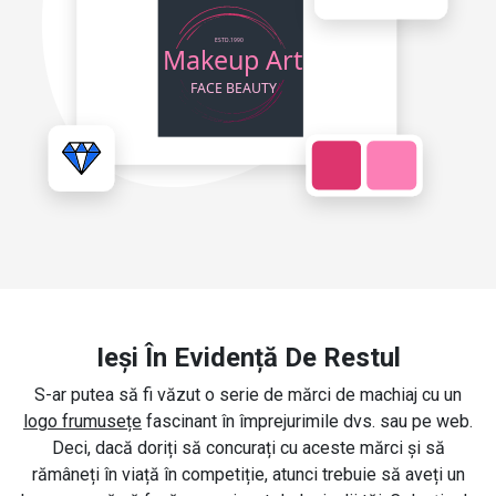
Ieși În Evidență De Restul
S-ar putea să fi văzut o serie de mărci de machiaj cu un
logo frumusețe
fascinant în împrejurimile dvs. sau pe web.
Deci, dacă doriți să concurați cu aceste mărci și să
rămâneți în viață în competiție, atunci trebuie să aveți un